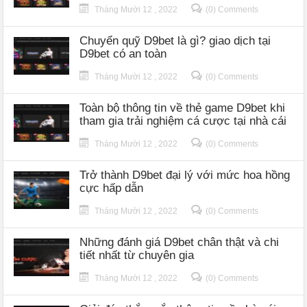
Tháng Mười 12 , 2022
(0) Comments
Chuyển quỹ D9bet là gì? giao dịch tại
D9bet có an toàn
Tháng Mười 12 , 2022
(0) Comments
Toàn bộ thông tin về thẻ game D9bet khi
tham gia trải nghiệm cá cược tại nhà cái
Tháng Mười 12 , 2022
(0) Comments
Trở thành D9bet đại lý với mức hoa hồng
cực hấp dẫn
Tháng Mười 12 , 2022
(0) Comments
Những đánh giá D9bet chân thật và chi
tiết nhất từ chuyên gia
Tháng Mười 12 , 2022
(0) Comments