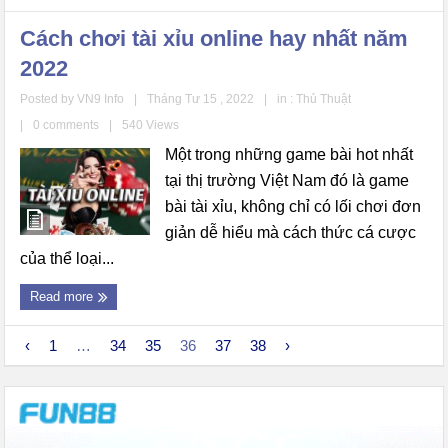
Cách chơi tài xỉu online hay nhất năm
2022
Posted by VN9 Info
|
Tháng Tư 15 , 2022
|
in :
Thủ Thuật
|
0 comments
|
540 Views
Một trong những game bài hot nhất
tại thị trường Việt Nam đó là game
bài tài xỉu, không chỉ có lối chơi đơn
giản dễ hiểu mà cách thức cá cược
của thể loại...
Read more
‹
1
…
34
35
36
37
38
›