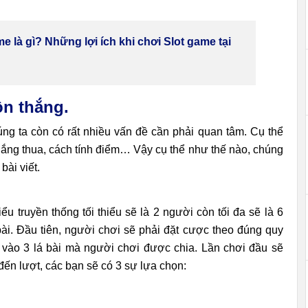
e là gì? Những lợi ích khi chơi Slot game tại
ôn thắng.
úng ta còn có rất nhiều vấn đề cần phải quan tâm. Cụ thể
thắng thua, cách tính điểm… Vậy cụ thể như thế nào, chúng
bài viết.
u truyền thống tối thiểu sẽ là 2 người còn tối đa sẽ là 6
ài. Đầu tiên, người chơi sẽ phải đặt cược theo đúng quy
c vào 3 lá bài mà người chơi được chia. Lần chơi đầu sẽ
ến lượt, các bạn sẽ có 3 sự lựa chọn: