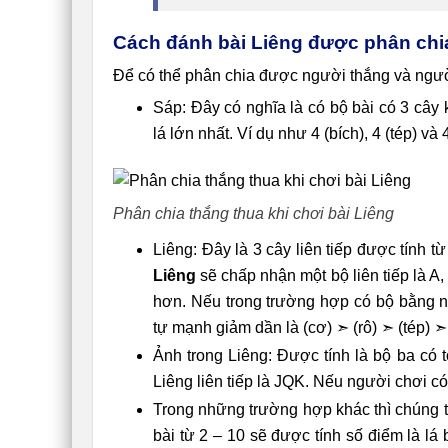
Cách đánh bài Liêng được phân chi
Để có thể phân chia được người thắng và ngườ
Sáp: Đây có nghĩa là có bộ bài có 3 cây k
lá lớn nhất. Ví dụ như 4 (bích), 4 (tép) và 
Phân chia thắng thua khi chơi bài Liêng
Liêng: Đây là 3 cây liên tiếp được tính t
Liêng
sẽ chấp nhận một bộ liên tiếp là A, 
hơn. Nếu trong trường hợp có bộ bằng nh
tự mạnh giảm dần là (cơ) ➣ (rô) ➣ (tép) ➣ 
Ảnh trong Liêng: Được tính là bộ ba có t
Liêng liên tiếp là JQK. Nếu người chơi có
Trong những trường hợp khác thì chúng ta
bài từ 2 – 10 sẽ được tính số điểm là lá 