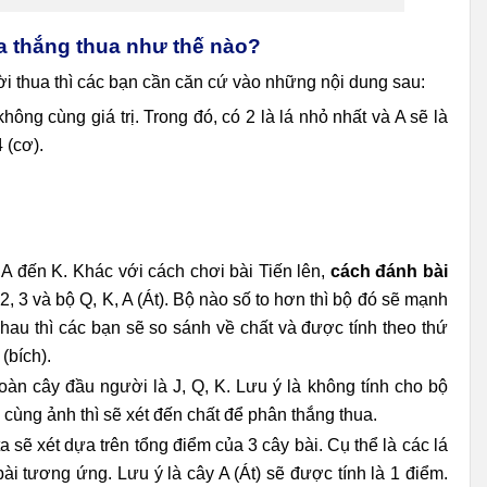
a thắng thua như thế nào?
i thua thì các bạn cần căn cứ vào những nội dung sau:
hông cùng giá trị. Trong đó, có 2 là lá nhỏ nhất và A sẽ là
4 (cơ).
ừ A đến K. Khác với cách chơi bài Tiến lên,
cách đánh bài
2, 3 và bộ Q, K, A (Át). Bộ nào số to hơn thì bộ đó sẽ mạnh
au thì các bạn sẽ so sánh về chất và được tính theo thứ
(bích).
oàn cây đầu người là J, Q, K. Lưu ý là không tính cho bộ
 cùng ảnh thì sẽ xét đến chất để phân thắng thua.
 sẽ xét dựa trên tổng điểm của 3 cây bài. Cụ thể là các lá
bài tương ứng. Lưu ý là cây A (Át) sẽ được tính là 1 điểm.