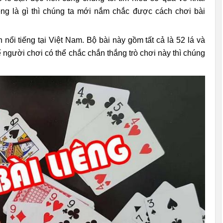
êng là gì thì chúng ta mới nắm chắc được cách chơi bài
 nổi tiếng tại Việt Nam. Bộ bài này gồm tất cả là 52 lá và
 người chơi có thể chắc chắn thắng trò chơi này thì chúng