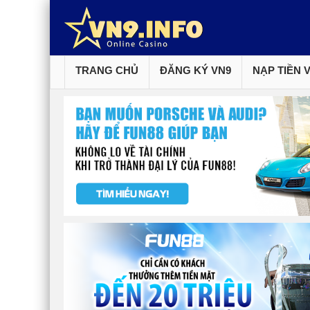
TRANG CHỦ
ĐĂNG KÝ VN9
NẠP TIỀN 