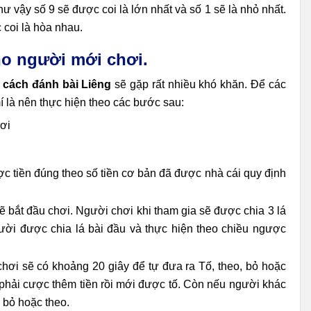
ư vậy số 9 sẽ được coi là lớn nhất và số 1 sẽ là nhỏ nhất.
coi là hòa nhau.
ho người mới chơi.
i
cách đánh bài Liêng
sẽ gặp rất nhiều khó khăn. Để các
mí là nên thực hiện theo các bước sau:
c tiền đúng theo số tiền cơ bản đã được nhà cái quy định
 bắt đầu chơi. Người chơi khi tham gia sẽ được chia 3 lá
ười được chia lá bài đầu và thực hiện theo chiều ngược
chơi sẽ có khoảng 20 giây để tự đưa ra Tố, theo, bỏ hoặc
ẽ phải cược thêm tiền rồi mới được tố. Còn nếu người khác
h bỏ hoặc theo.