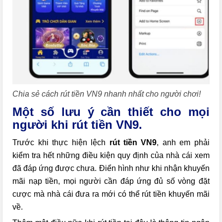
Chia sẻ cách rút tiền VN9 nhanh nhất cho người chơi!
Một số lưu ý cần thiết cho mọi
người khi rút tiền VN9.
Trước khi thực hiện lệch
rút tiền VN9
, anh em phải
kiểm tra hết những điều kiện quy định của nhà cái xem
đã đáp ứng được chưa. Điển hình như khi nhận khuyến
mãi nạp tiền, mọi người cần đáp ứng đủ số vòng đặt
cược mà nhà cái đưa ra mới có thể rút tiền khuyến mãi
về.