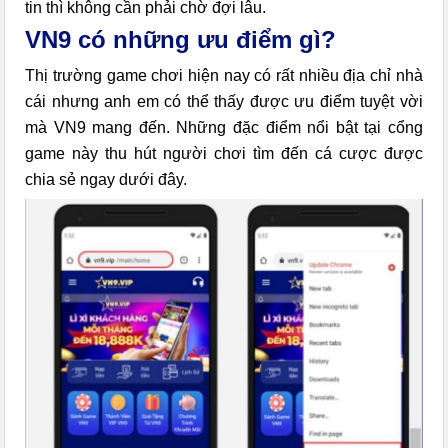
tin thì không cần phải chờ đợi lâu.
VN9 có những ưu điểm gì?
Thị trường game chơi hiện nay có rất nhiều địa chỉ nhà
cái nhưng anh em có thể thấy được ưu điểm tuyệt vời
mà VN9 mang đến. Những đặc điểm nổi bật tại cổng
game này thu hút người chơi tìm đến cá cược được
chia sẻ ngay dưới đây.