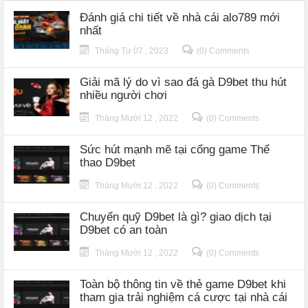
Đánh giá chi tiết về nhà cái alo789 mới
nhất
Tháng Tư 07 , 2023
(0) Comments
Giải mã lý do vì sao đá gà D9bet thu hút
nhiều người chơi
Tháng Mười 12 , 2022
(0) Comments
Sức hút mạnh mẽ tại cổng game Thể
thao D9bet
Tháng Mười 12 , 2022
(0) Comments
Chuyển quỹ D9bet là gì? giao dịch tại
D9bet có an toàn
Tháng Mười 12 , 2022
(0) Comments
Toàn bộ thông tin về thẻ game D9bet khi
tham gia trải nghiệm cá cược tại nhà cái