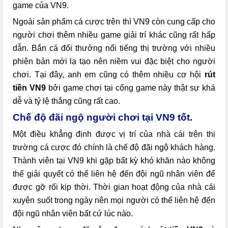
game của VN9.
Ngoài sản phẩm cá cược trên thì VN9 còn cung cấp cho
người chơi thêm nhiều game giải trí khác cũng rất hấp
dẫn. Bắn cá đổi thưởng nổi tiếng thị trường với nhiều
phiên bản mới lạ tạo nên niềm vui đặc biệt cho người
chơi. Tại đây, anh em cũng có thêm nhiều cơ hội
rút
tiền VN9
bởi game chơi tại cổng game này thật sự khá
dễ và tỷ lệ thắng cũng rất cao.
Chế độ đãi ngộ người chơi tại VN9 tốt.
Một điều khẳng định được vị trí của nhà cái trên thị
trường cá cược đó chính là chế độ đãi ngộ khách hàng.
Thành viên tại VN9 khi gặp bất kỳ khó khăn nào không
thể giải quyết có thể liên hệ đến đội ngũ nhân viên để
được gỡ rối kịp thời. Thời gian hoạt động của nhà cái
xuyên suốt trong ngày nên mọi người có thể liên hệ đến
đội ngũ nhân viên bất cứ lúc nào.