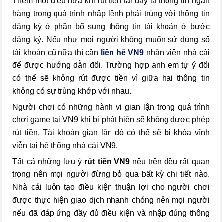
Thêm một điều nữa khi rút tiền tại đây là thông tin ngân
hàng trong quá trình nhập lệnh phải trùng với thông tin
đăng ký ở phần bổ sung thông tin tài khoản ở bước
đăng ký. Nếu như mọi người không muốn sử dụng số
tài khoản cũ nữa thì cần
liên hệ VN9
nhân viên nhà cái
để được hướng dẫn đổi. Trường hợp anh em tự ý đổi
có thể sẽ không rút được tiền vì giữa hai thông tin
không có sự trùng khớp với nhau.
Người chơi có những hành vi gian lận trong quá trình
chơi game tại VN9 khi bị phát hiện sẽ không được phép
rút tiền. Tài khoản gian lận đó có thể sẽ bị khóa vĩnh
viễn tại hệ thống nhà cái VN9.
Tất cả những lưu ý
rút tiền VN9
nêu trên đều rất quan
trọng nên mọi người đừng bỏ qua bất kỳ chi tiết nào.
Nhà cái luôn tạo điều kiện thuận lợi cho người chơi
được thực hiện giao dịch nhanh chóng nên mọi người
nếu đã đáp ứng đầy đủ điều kiện và nhập đúng thông