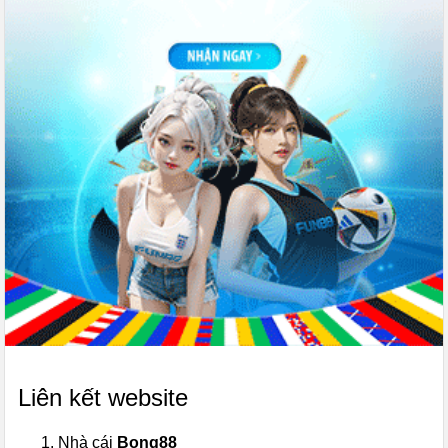
Liên kết website
Nhà cái
Bong88