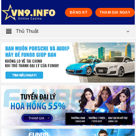
ĐĂNG KÝ
THAM GIA NGAY
Thủ Thuật