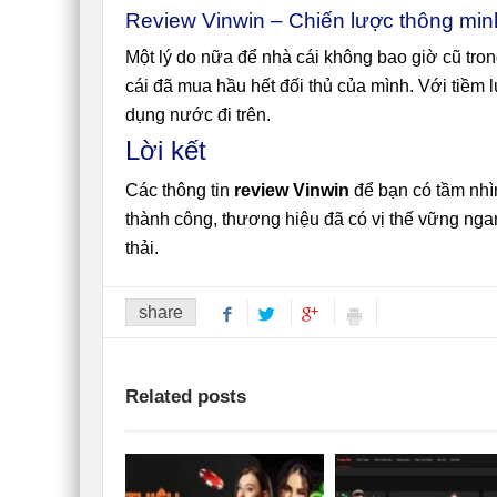
Review Vinwin – Chiến lược thông min
Một lý do nữa để nhà cái không bao giờ cũ tro
cái đã mua hầu hết đối thủ của mình. Với tiềm l
dụng nước đi trên.
Lời kết
Các thông tin
review Vinwin
để bạn có tầm nhìn
thành công, thương hiệu đã có vị thế vững nga
thải.
share
Related posts