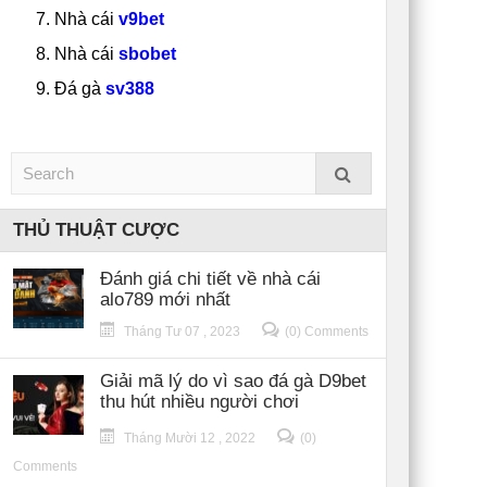
Nhà cái
v9bet
Nhà cái
sbobet
Đá gà
sv388
THỦ THUẬT CƯỢC
Đánh giá chi tiết về nhà cái
alo789 mới nhất
Tháng Tư 07 , 2023
(0) Comments
Giải mã lý do vì sao đá gà D9bet
thu hút nhiều người chơi
Tháng Mười 12 , 2022
(0)
Comments