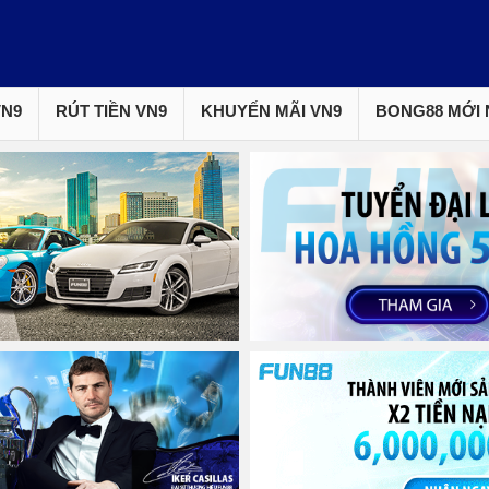
VN9
RÚT TIỀN VN9
KHUYẾN MÃI VN9
BONG88 MỚI