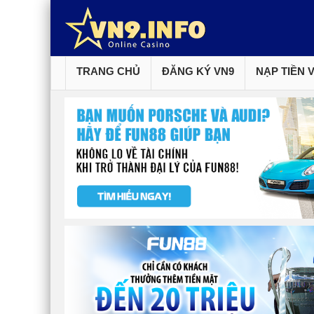
TRANG CHỦ
ĐĂNG KÝ VN9
NẠP TIỀN 