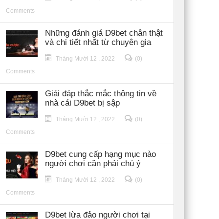
Comments
Những đánh giá D9bet chân thật
và chi tiết nhất từ chuyên gia
Tháng Mười 12 , 2022
(0)
Comments
Giải đáp thắc mắc thông tin về
nhà cái D9bet bị sập
Tháng Mười 12 , 2022
(0)
Comments
D9bet cung cấp hạng mục nào
người chơi cần phải chú ý
Tháng Mười 12 , 2022
(0)
Comments
D9bet lừa đảo người chơi tại