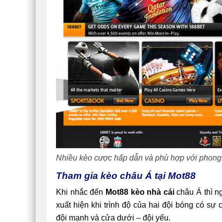
Nhiều kèo cược hấp dẫn và phù hợp với phong
Tham gia kèo châu Á tại Mot88
Khi nhắc đến
Mot88 kèo nhà cái
châu Á thì n
xuất hiện khi trình độ của hai đội bóng có sự
đội mạnh và cửa dưới – đội yếu.