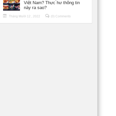
Việt Nam? Thực hư thông tin
này ra sao?
Tháng Mười 12 , 2022
(0) Comments