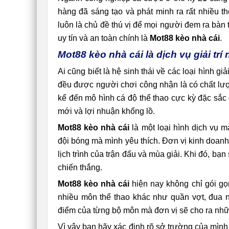
hàng đã sáng tạo và phát minh ra rất nhiều thể
luôn là chủ đề thú vị để mọi người đem ra bàn t
uy tín và an toàn chính là
Mot88 kèo nhà cái
.
Mot88 kèo nhà cái là dịch vụ giải trí
Ai cũng biết là hệ sinh thái về các loại hình g
đều được người chơi công nhận là có chất lượn
kể đến mô hình cá độ thể thao cực kỳ đặc sắc 
mới và lợi nhuận khổng lồ.
Mot88 kèo nhà cái
là một loại hình dịch vụ 
đội bóng mà mình yêu thích. Đơn vị kinh doan
lịch trình của trận đấu và mùa giải. Khi đó, b
chiến thắng.
Mot88 kèo nhà cái
hiện nay không chỉ gói gọ
nhiều môn thể thao khác như quần vợt, đua 
điểm của từng bộ môn mà đơn vị sẽ cho ra nhữ
Vì vậy bạn hãy xác định rõ sở trường của mình 