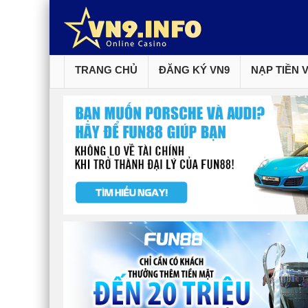
TRANG CHỦ
ĐĂNG KÝ VN9
NẠP TIỀN 