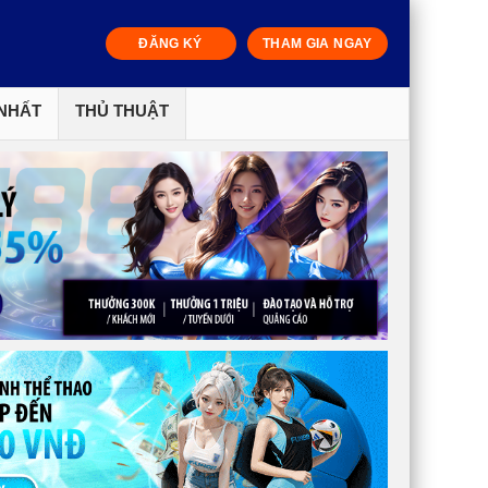
ĐĂNG KÝ
THAM GIA NGAY
 NHẤT
THỦ THUẬT