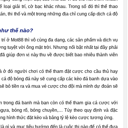
 loại giải trí, cờ bạc khác nhau. Trong số đó thì thể thao
án, thi thố và một trong những địa chỉ cung cấp dịch cá độ
 như thế nào?
iải trí ở Mot88 thì vô cùng đa dạng, các sản phẩm và dịch vụ
g tuyệt vời ông mặt trời. Nhưng nổi bật nhất tại đây phải
đã giúp đơn vị này thu về được biết bao nhiêu thành viên
mà ở đó người chơi có thể tham đặt cược cho cầu thủ hay
h cá độ bóng đá này sẽ cung cấp các kèo đá banh dựa vào
ạn sẽ bỏ tiền ra và mua vé cược cho đội mà mình dự đoán sẽ
n trong đá banh mà bạn còn có thể tham gia cá cược với
ngựa, bóng rổ, bóng chuyền,… Tùy theo quy định và đặc
ng hình thức đặt kèo và bảng tỷ lệ kèo cược tương ứng.
là gì và mục tiêu hướng đến là cuộc thi nào để có thể đưa