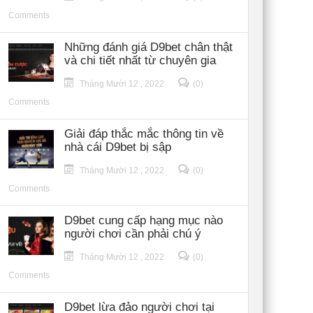
Comments
Những đánh giá D9bet chân thật
và chi tiết nhất từ chuyên gia
Tháng Mười 12 , 2022
(0)
Comments
Giải đáp thắc mắc thông tin về
nhà cái D9bet bị sập
Tháng Mười 12 , 2022
(0)
Comments
D9bet cung cấp hạng mục nào
người chơi cần phải chú ý
Tháng Mười 12 , 2022
(0)
Comments
D9bet lừa đảo người chơi tại