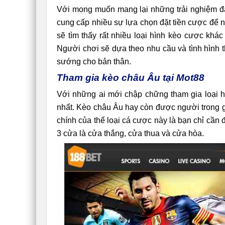
Với mong muốn mang lại những trải nghiệm đa
cung cấp nhiều sự lựa chọn đặt tiền cược để ng
sẽ tìm thấy rất nhiều loại hình kèo cược khác 
Người chơi sẽ dựa theo nhu cầu và tình hình t
sướng cho bản thân.
Tham gia kèo châu Âu tại Mot88
Với những ai mới chập chững tham gia loại hìn
nhất. Kèo châu Âu hay còn được người trong gi
chính của thể loại cá cược này là bạn chỉ cần 
3 cửa là cửa thắng, cửa thua và cửa hòa.