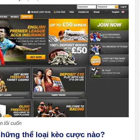
n lôi cuốn
những thể loại kèo cược nào?