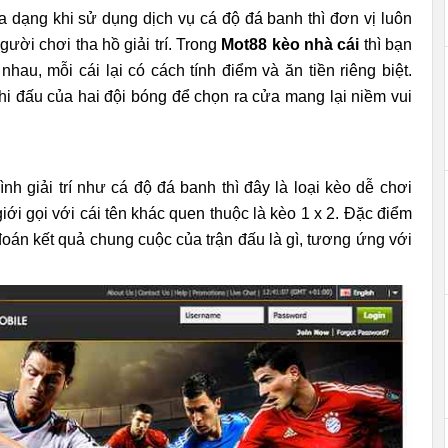
 dạng khi sử dụng dịch vụ cá độ đá banh thì đơn vị luôn
ười chơi tha hồ giải trí. Trong
Mot88 kèo nhà cái
thì bạn
nhau, mỗi cái lại có cách tính điểm và ăn tiền riêng biệt.
hi đấu của hai đội bóng để chọn ra cửa mang lại niềm vui
h giải trí như cá độ đá banh thì đây là loại kèo dễ chơi
ới gọi với cái tên khác quen thuộc là kèo 1 x 2. Đặc điểm
đoán kết quả chung cuộc của trận đấu là gì, tương ứng với