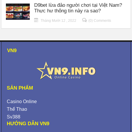
D9bet lừa đảo người chơi tại Việt Nam?
Thực hư thông tin này ra sao?
Tháng Mười 12 , 2022
(0) Comments
VN9
SẢN PHẨM
Casino Online
Thể Thao
Sv388
HƯỚNG DẪN VN9