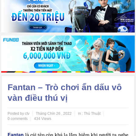
Fantan – Trò chơi ẩn dấu vô
vàn điều thú vị
Posted by ctv
Tháng Chín 26 , 2022
in :
Thủ Thuật
0 comments
434 Views
là cái tên còn khá lạ lẫm hiếm khi người ta nghe
Fantan