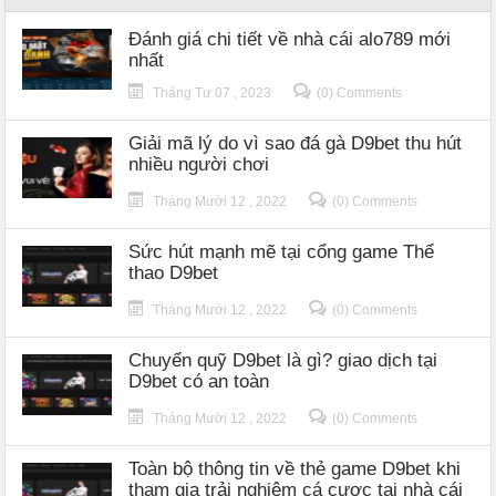
Đánh giá chi tiết về nhà cái alo789 mới
nhất
Tháng Tư 07 , 2023
(0) Comments
Giải mã lý do vì sao đá gà D9bet thu hút
nhiều người chơi
Tháng Mười 12 , 2022
(0) Comments
Sức hút mạnh mẽ tại cổng game Thể
thao D9bet
Tháng Mười 12 , 2022
(0) Comments
Chuyển quỹ D9bet là gì? giao dịch tại
D9bet có an toàn
Tháng Mười 12 , 2022
(0) Comments
Toàn bộ thông tin về thẻ game D9bet khi
tham gia trải nghiệm cá cược tại nhà cái