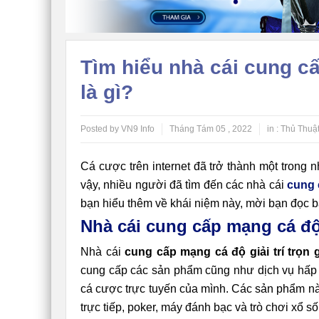
Tìm hiểu nhà cái cung cấ
là gì?
Posted by VN9 Info
Tháng Tám 05 , 2022
in :
Thủ Thuậ
Cá cược trên internet đã trở thành một trong 
vậy, nhiều người đã tìm đến các nhà cái
cung 
bạn hiểu thêm về khái niệm này, mời bạn đọc bà
Nhà cái cung cấp mạng cá độ g
Nhà cái
cung cấp mạng cá độ giải trí trọn 
cung cấp các sản phẩm cũng như dịch vụ hấp 
cá cược trực tuyến của mình. Các sản phẩm này
trực tiếp, poker, máy đánh bạc và trò chơi xổ số