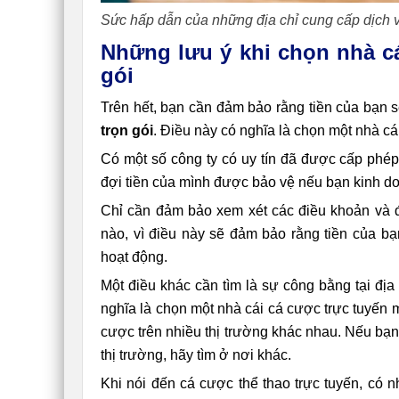
Sức hấp dẫn của những địa chỉ cung cấp dịch v
Những lưu ý khi chọn nhà cá
gói
Trên hết, bạn cần đảm bảo rằng tiền của bạn s
trọn gói
. Điều này có nghĩa là chọn một nhà c
Có một số công ty có uy tín đã được cấp phé
đợi tiền của mình được bảo vệ nếu bạn kinh do
Chỉ cần đảm bảo xem xét các điều khoản và đi
nào, vì điều này sẽ đảm bảo rằng tiền của b
hoạt động.
Một điều khác cần tìm là sự công bằng tại địa
nghĩa là chọn một nhà cái cá cược trực tuyến 
cược trên nhiều thị trường khác nhau. Nếu bạn 
thị trường, hãy tìm ở nơi khác.
Khi nói đến cá cược thể thao trực tuyến, có 