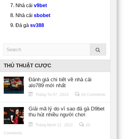
Nhà cái
v9bet
Nhà cái
sbobet
Đá gà
sv388
THỦ THUẬT CƯỢC
Đánh giá chi tiết về nhà cái
alo789 mới nhất
Tháng Tư 07 , 2023
(0) Comments
Giải mã lý do vì sao đá gà D9bet
thu hút nhiều người chơi
Tháng Mười 12 , 2022
(0)
Comments