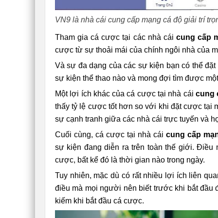
VN9 là nhà cái cung cấp mạng cá độ giải trí trọn
Tham gia cá cược tại các nhà cái
cung cấp m
cược từ sự thoải mái của chính ngôi nhà của m
Và sự đa dạng của các sự kiện bạn có thể đặt
sự kiện thể thao nào và mong đợi tìm được một
Một lợi ích khác của cá cược tại nhà cái
cung c
thấy tỷ lệ cược tốt hơn so với khi đặt cược tại
sự cạnh tranh giữa các nhà cái trực tuyến và h
Cuối cùng, cá cược tại nhà cái
cung cấp mạng
sự kiện đang diễn ra trên toàn thế giới. Điều 
cược, bất kể đó là thời gian nào trong ngày.
Tuy nhiên, mặc dù có rất nhiều lợi ích liên q
điều mà mọi người nên biết trước khi bắt đầu 
kiếm khi bắt đầu cá cược.