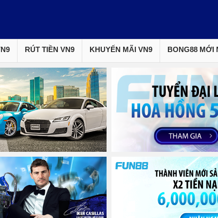
VN9
RÚT TIỀN VN9
KHUYẾN MÃI VN9
BONG88 MỚI