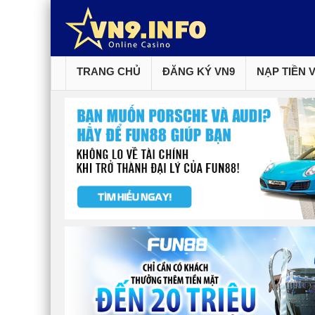
TRANG CHỦ
ĐĂNG KÝ VN9
NẠP TIỀN 