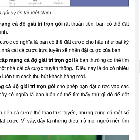
 gói uy tín tại Việt Nam
ạng cá độ giải trí trọn gói
rất thuận tiện, bạn có thể đặt
ình.
 cược có nghĩa là bạn có thể đặt cược cho hầu như bất kỳ
 nhà cái cá cược trực tuyến sẽ nhận đặt cược của bạn.
ấp mạng cá độ giải trí trọn gói
là bạn thường có thể tìm
 một nhà cái cá cược truyền thống. Điều này là do có nhiều
ọ luôn tìm cách thu hút khách hàng mới.
 cá độ giải trí trọn gói
cho phép bạn đặt cược vào các
này có nghĩa là bạn luôn có thể tìm thấy thứ gì đó để đặt
uan đến cá cược thể thao trực tuyến, nhưng cũng có một số
đặt cược. Vì vậy, đây là những điều mà mọi người nên tìm