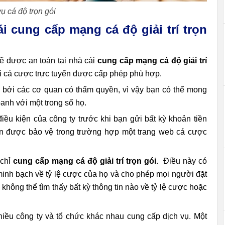
ụ cá độ trọn gói
i cung cấp mạng cá độ giải trí trọn
ẽ được an toàn tại nhà cái
cung cấp mạng cá độ giải trí
ái cá cược trực tuyến được cấp phép phù hợp.
p bởi các cơ quan có thẩm quyền, vì vậy bạn có thể mong
anh với một trong số họ.
ều kiện của công ty trước khi bạn gửi bất kỳ khoản tiền
ạn được bảo vệ trong trường hợp một trang web cá cược
 chỉ
cung cấp mạng cá độ giải trí trọn gói
. Điều này có
minh bạch về tỷ lệ cược của họ và cho phép mọi người đặt
không thể tìm thấy bất kỳ thông tin nào về tỷ lệ cược hoặc
nhiều công ty và tổ chức khác nhau cung cấp dịch vụ. Một