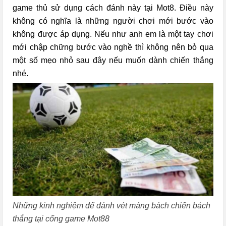
game thủ sử dụng cách đánh này tại Mot8. Điều này
không có nghĩa là những người chơi mới bước vào
không được áp dụng. Nếu như anh em là một tay chơi
mới chập chững bước vào nghề thì không nên bỏ qua
một số mẹo nhỏ sau đây nếu muốn dành chiến thắng
nhé.
Những kinh nghiệm để đánh vét máng bách chiến bách
thắng tại cổng game Mot88