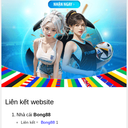
Liên kết website
Nhà cái
Bong88
Liên kết
Bong88
1