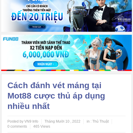
Cách đánh vét máng tại
Mot88 cược thủ áp dụng
nhiều nhất
Posted by VN9 Info
Tháng Mười 10 , 2022
in :
Thủ Thuật
0 comments
465 Views