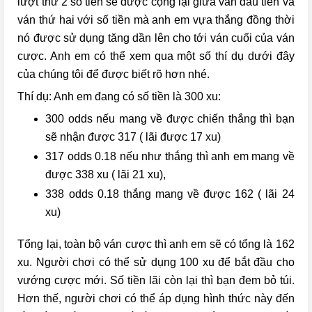
lượt thứ 2 số tiền sẽ được cộng lại giữa ván đầu tiên và
ván thứ hai với số tiền mà anh em vựa thắng đồng thời
nó được sử dụng tăng dần lên cho tới ván cuối của ván
cược. Anh em có thể xem qua một số thí dụ dưới đây
của chúng tôi để được biết rõ hơn nhé.
Thí dụ: Anh em đang có số tiền là 300 xu:
300 odds nếu mang về được chiến thắng thì bạn
sẽ nhận được 317 ( lãi được 17 xu)
317 odds 0.18 nếu như thắng thì anh em mang về
được 338 xu ( lãi 21 xu),
338 odds 0.18 thắng mang về được 162 ( lãi 24
xu)
Tổng lại, toàn bộ ván cược thì anh em sẽ có tổng là 162
xu. Người chơi có thể sử dụng 100 xu để bắt đầu cho
vướng cược mới. Số tiền lãi còn lại thì bạn đem bỏ túi.
Hơn thế, người chơi có thể áp dụng hình thức này đến