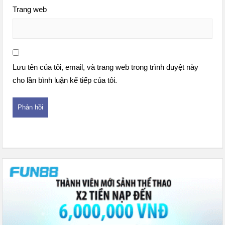
Trang web
Lưu tên của tôi, email, và trang web trong trình duyệt này
cho lần bình luận kế tiếp của tôi.