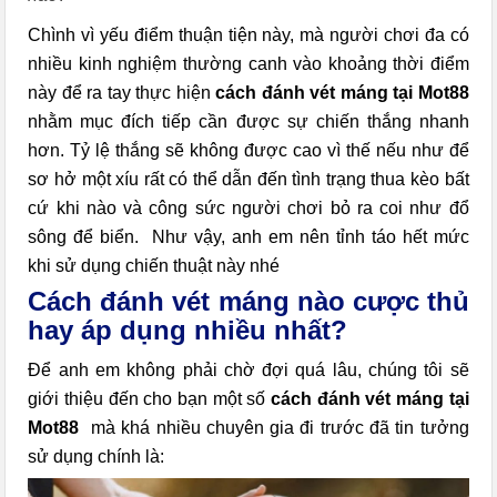
Chình vì yếu điểm thuận tiện này, mà người chơi đa có
nhiều kinh nghiệm thường canh vào khoảng thời điểm
này để ra tay thực hiện
cách đánh vét máng tại Mot88
nhằm mục đích tiếp cần được sự chiến thắng nhanh
hơn. Tỷ lệ thắng sẽ không được cao vì thế nếu như để
sơ hở một xíu rất có thể dẫn đến tình trạng thua kèo bất
cứ khi nào và công sức người chơi bỏ ra coi như đổ
sông để biển. Như vậy, anh em nên tỉnh táo hết mức
khi sử dụng chiến thuật này nhé
Cách đánh vét máng nào cược thủ
hay áp dụng nhiều nhất?
Để anh em không phải chờ đợi quá lâu, chúng tôi sẽ
giới thiệu đến cho bạn một số
cách đánh vét máng tại
Mot88
mà khá nhiều chuyên gia đi trước đã tin tưởng
sử dụng chính là: