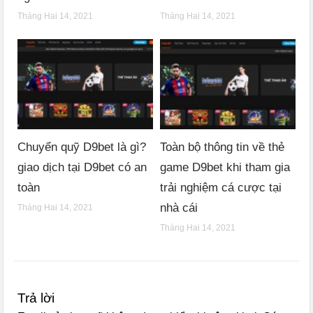
Tháng Hai 14, 2021
Tháng Hai 14, 2021
Chuyển quỹ D9bet là gì?
Toàn bộ thông tin về thẻ
giao dịch tại D9bet có an
game D9bet khi tham gia
toàn
trải nghiệm cá cược tại
nhà cái
Tháng Hai 14, 2021
Tháng Hai 14, 2021
Trả lời