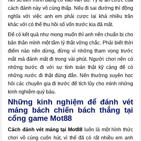
cách đánh này vô cùng thấp. Nếu đi sai đường thì đồng
nghĩa với việc anh em phải cược lại khá nhiều trân
khác với có thể thu hồi số vốn trước kia đã mất.
Để có kết quả như mong muốn thì anh nên chuẩn bị cho
bản thân mình một tâm lý thật vững chắc. Phải biết thời
điểm nào nên dừng, đừng vì những tham vọng trước
mắt mà đánh mất đi trong vài phút. Người chơi nên có
những bước đi với sự tính toán thật kỹ càng để có
những nước đi thật đúng đắn. Nến thường xuyên học
hỏi các chuyên gia đi trước để tích lũy cho mình những
kinh nghiệm quý báu.
Những kinh nghiệm để đánh vét
máng bách chiến bách thắng tại
cổng game Mot88
Cách đánh vét máng tại Mot88
luôn là một hình thức
chơi vô cùng cuốn hút, vì thế đã có rất nhiều em anh