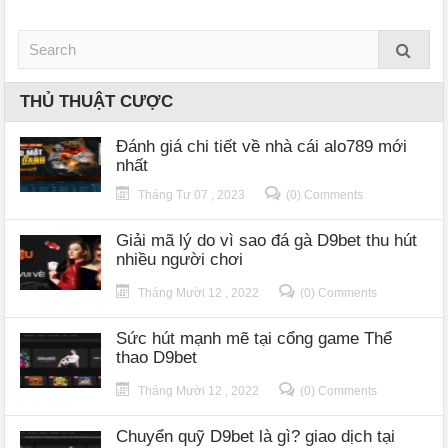
THỦ THUẬT CƯỢC
Đánh giá chi tiết về nhà cái alo789 mới
nhất
Tháng Tư 07 , 2023
(0) Comments
Giải mã lý do vì sao đá gà D9bet thu hút
nhiều người chơi
Tháng Mười 12 , 2022
(0) Comments
Sức hút mạnh mẽ tại cổng game Thể
thao D9bet
Tháng Mười 12 , 2022
(0) Comments
Chuyển quỹ D9bet là gì? giao dịch tại