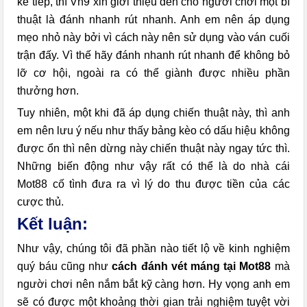
kế tiếp, thì Vn9 xin giới thiệu đến cho người chơi một bí
thuật là đánh nhanh rút nhanh. Anh em nên áp dụng
mẹo nhỏ này bởi vì cách này nên sử dụng vào ván cuối
trận đấy. Vì thế hãy đánh nhanh rút nhanh để không bỏ
lỡ cơ hội, ngoài ra có thể giành được nhiều phần
thưởng hơn.
Tuy nhiên, một khi đã áp dụng chiến thuật này, thì anh
em nên lưu ý nếu như thấy bảng kèo có dấu hiệu không
được ổn thì nên dừng này chiến thuật này ngay tức thì.
Những biến động như vậy rất có thể là do nhà cái
Mot88 cố tình đưa ra vì lý do thu được tiền của các
cược thủ.
Kết luận:
Như vậy, chúng tôi đã phần nào tiết lộ về kinh nghiệm
quý báu cũng như
cách đánh vét máng tại Mot88
mà
người chơi nên nắm bắt kỹ càng hơn. Hy vọng anh em
sẽ có được một khoảng thời gian trải nghiệm tuyệt vời